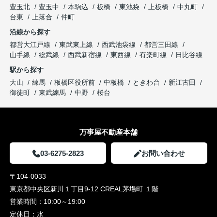
豊玉北
豊玉中
本駒込
板橋
東池袋
上板橋
中丸町
台東
上落合
仲町
沿線から探す
都営大江戸線
東武東上線
西武池袋線
都営三田線
山手線
総武線
西武新宿線
東西線
有楽町線
日比谷線
駅から探す
大山
練馬
板橋区役所前
中板橋
ときわ台
新江古田
御徒町
東武練馬
中野
桜台
万事屋不動産本舗
03-6275-2823
お問い合わせ
〒104-0033
東京都中央区新川１丁目9-12 CREAL茅場町 １階
営業時間：
10:00～19:00
定休日：
水