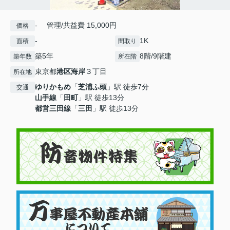
- 管理/共益費 15,000円
価格
-
1K
面積
間取り
築5年
8階/9階建
築年数
所在階
東京都
港区
海岸
３丁目
所在地
ゆりかもめ
「
芝浦ふ頭
」駅 徒歩7分
交通
山手線
「
田町
」駅 徒歩13分
都営三田線
「
三田
」駅 徒歩13分