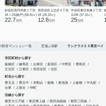
杉並区高円寺南１丁目
世田谷区上北沢４丁目
中央区東日本橋２丁目
1K＋2S(納戸) (58.81㎡)
1K (26.20㎡)
1LDK (37.32㎡)
1
22.7
12.6
25
万円
万円
万円
の防音マンション一覧
芝浦ふ頭駅
ラシクラスＥＸ東京ベイ
市区町村から探す
板橋区
練馬区
台東区
新宿区
中野区
豊島区
文京区
江東区
世田谷区
北区
町名から探す
豊玉北
豊玉中
本駒込
板橋
東池袋
上板橋
中丸町
台東
上落合
仲町
沿線から探す
都営大江戸線
東武東上線
西武池袋線
都営三田線
山手線
総武線
西武新宿線
東西線
有楽町線
日比谷線