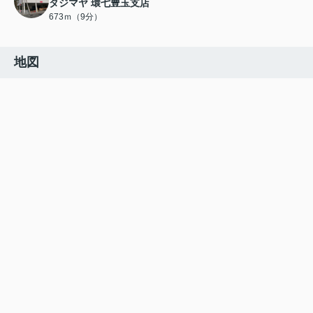
タジマヤ 環七豊玉支店
673ｍ（9分）
地図