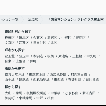
ンション一覧
沼袋駅
「防音マンション」ラシクラス豊玉南
市区町村から探す
板橋区
練馬区
台東区
新宿区
中野区
豊島区
文京区
江東区
世田谷区
北区
町名から探す
豊玉北
豊玉中
本駒込
板橋
東池袋
上板橋
中丸町
台東
上落合
仲町
沿線から探す
都営大江戸線
東武東上線
西武池袋線
都営三田線
山手線
総武線
西武新宿線
東西線
有楽町線
日比谷線
駅から探す
大山
練馬
板橋区役所前
中板橋
ときわ台
新江古田
御徒町
東武練馬
中野
桜台