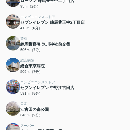
ローソン 練馬豊玉中二丁目店
95ｍ（2分）
コンビニエンスストア
セブンイレブン 練馬豊玉中2丁目店
411ｍ（6分）
警察
練馬警察署 氷川神社前交番
506ｍ（7分）
総合病院
総合東京病院
509ｍ（7分）
コンビニエンスストア
セブンイレブン 中野江古田店
591ｍ（8分）
公園
江古田の森公園
646ｍ（9分）
スーパー