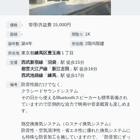
- 管理/共益費 15,000円
価格
-
1K
面積
間取り
築4年
2階/5階建
築年数
所在階
東京都
練馬区
豊玉南
１丁目
所在地
西武新宿線
「
沼袋
」駅 徒歩15分
交通
都営大江戸線
「
新江古田
」駅 徒歩16分
西武池袋線
「
練馬
」駅 徒歩17分
防音性能だけでなく、
備考
クラシードサウンドシステム
その日から使えるBluetoothスピーカーも標準装備され
ていますので圧倒的な迫力で映画や音楽鑑賞も楽しめま
す。
熱交換換気システム（ロスナイ換気システム）
防音性・空気清浄性・省エネ性に優れた換気システムに
も特殊な防音加工を施していますので、「防音室にずっ