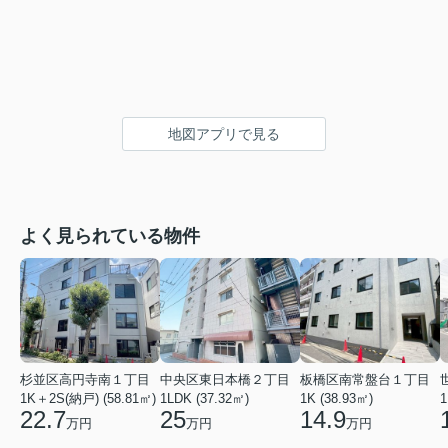
地図アプリで見る
よく見られている物件
杉並区高円寺南１丁目
中央区東日本橋２丁目
板橋区南常盤台１丁目
1K＋2S(納戸) (58.81㎡)
1LDK (37.32㎡)
1K (38.93㎡)
1
22.7
25
14.9
万円
万円
万円