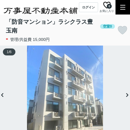
0
ログイン
お気に入り
「防音マンション」ラシクラス豊
空室0
玉南
-
管理/共益費 15,000円
1
/
6