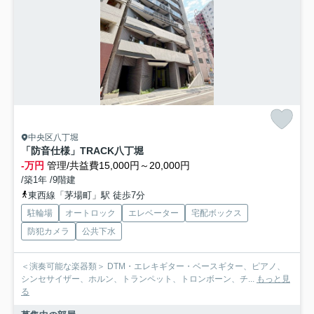
中央区八丁堀
「防音仕様」TRACK八丁堀
-万円
管理/共益費15,000円～20,000円
/築1年 /9階建
東西線「茅場町」駅 徒歩7分
駐輪場
オートロック
エレベーター
宅配ボックス
防犯カメラ
公共下水
＜演奏可能な楽器類＞ DTM・エレキギター・ベースギター、ピアノ、
シンセサイザー、ホルン、トランペット、トロンボーン、チ...
もっと見
る