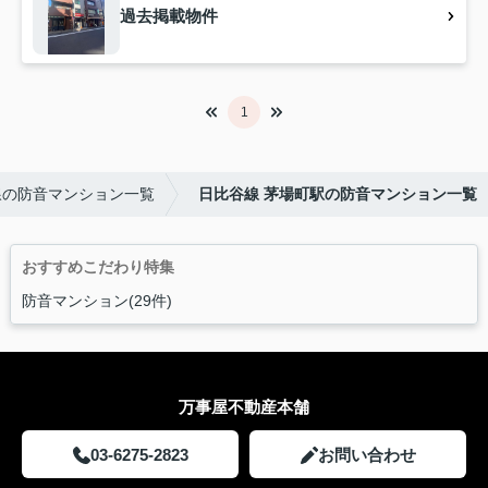
過去掲載物件
1
線の防音マンション一覧
日比谷線 茅場町駅の防音マンション一覧
おすすめこだわり特集
防音マンション(29件)
万事屋不動産本舗
03-6275-2823
お問い合わせ