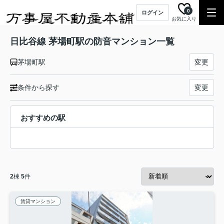
0
ログイン
お気に入り
日比谷線 茅場町駅の防音マンション一覧
茅場町駅
変更
条件から探す
変更
おすすめの駅
2
棟
5
件
賃貸マンション