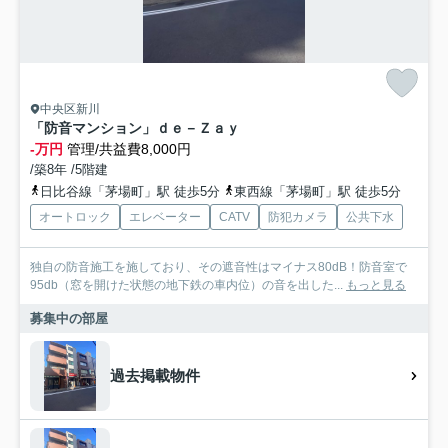
中央区新川
「防音マンション」ｄｅ－Ｚａｙ
-万円
管理/共益費8,000円
/築8年 /5階建
日比谷線「茅場町」駅 徒歩5分
東西線「茅場町」駅 徒歩5分
オートロック
エレベーター
CATV
防犯カメラ
公共下水
独自の防音施工を施しており、その遮音性はマイナス80dB！防音室で
95db（窓を開けた状態の地下鉄の車内位）の音を出した...
もっと見る
募集中の部屋
過去掲載物件