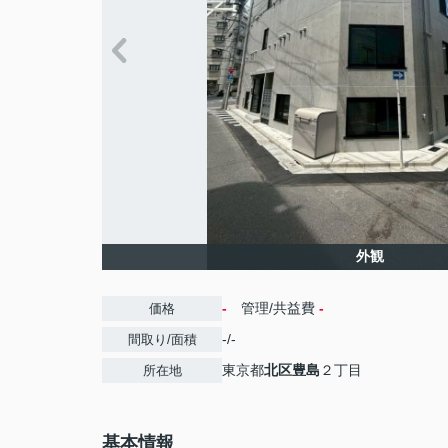
外観
-
管理/共益費
-
価格
-/-
間取り/面積
東京都
北区
豊島
２丁目
所在地
基本情報