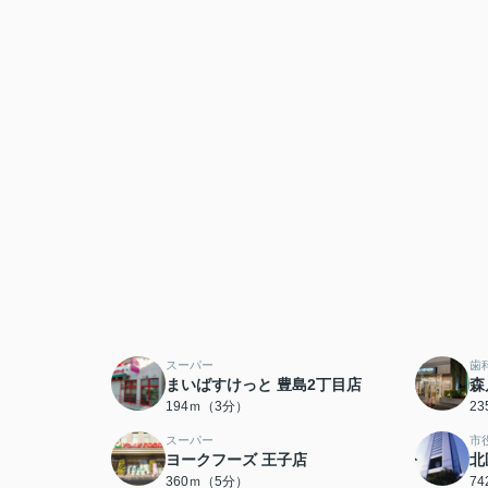
スーパー
歯
まいばすけっと 豊島2丁目店
森
194ｍ（3分）
2
スーパー
市
ヨークフーズ 王子店
北
360ｍ（5分）
7