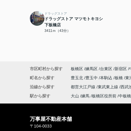
ドラッグストア
ドラッグストア マツモトキヨシ
下板橋店
3411ｍ（43分）
市区町村から探す
板橋区
練馬区
台東区
新宿区
町名から探す
豊玉北
豊玉中
本駒込
板橋
東
沿線から探す
都営大江戸線
東武東上線
西武
駅から探す
大山
練馬
板橋区役所前
中板橋
万事屋不動産本舗
〒104-0033