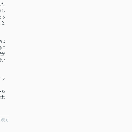
れた
施し
たら
こと
。
性は
的に
限が
問い
ドラ
るも
合わ
の見方