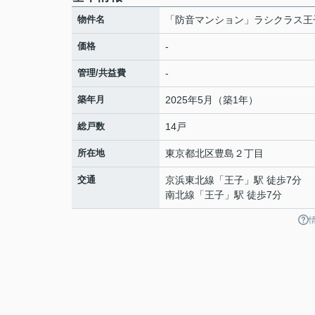
物件名
「防音マンション」ラシクラス王
価格
-
管理/共益費
-
築年月
2025年5月（築1年）
総戸数
14戸
所在地
東京都
北区
豊島
２丁目
交通
京浜東北線
「
王子
」駅 徒歩7分
南北線
「
王子
」駅 徒歩7分