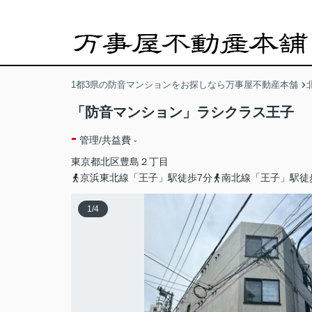
1都3県の防音マンションをお探しなら万事屋不動産本舗
「防音マンション」ラシクラス王子
-
管理/共益費 -
東京都
北区
豊島
２丁目
京浜東北線「王子」駅徒歩7分
南北線「王子」駅徒
1
/
4