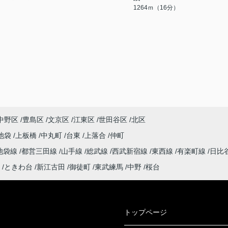
1264ｍ（16分）
中野区
豊島区
文京区
江東区
世田谷区
北区
池袋
上板橋
中丸町
台東
上落合
仲町
池袋線
都営三田線
山手線
総武線
西武新宿線
東西線
有楽町線
日比
ときわ台
新江古田
御徒町
東武練馬
中野
桜台
トップページ