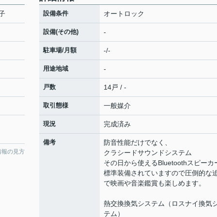
子
設備条件
オートロック
設備(その他)
-
駐車場/月額
-/-
用途地域
-
戸数
14戸 / -
取引態様
一般媒介
現況
完成済み
備考
防音性能だけでなく、
情報の見方
クラシードサウンドシステム
その日から使えるBluetoothスピーカ
標準装備されていますので圧倒的な
で映画や音楽鑑賞も楽しめます。
熱交換換気システム（ロスナイ換気
テム）