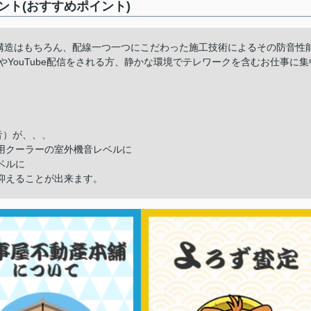
ト(おすすめポイント)
。構造はもちろん、配線一つ一つにこだわった施工技術によるその防音性
YouTube配信をされる方、静かな環境でテレワークを含むお仕事に集
音）が、、、
用クーラーの室外機音レベルに
ベルに
抑えることが出来ます。