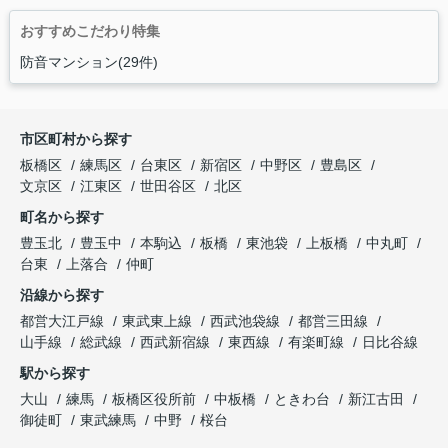
おすすめこだわり特集
防音マンション(29件)
市区町村から探す
板橋区
練馬区
台東区
新宿区
中野区
豊島区
文京区
江東区
世田谷区
北区
町名から探す
豊玉北
豊玉中
本駒込
板橋
東池袋
上板橋
中丸町
台東
上落合
仲町
沿線から探す
都営大江戸線
東武東上線
西武池袋線
都営三田線
山手線
総武線
西武新宿線
東西線
有楽町線
日比谷線
駅から探す
大山
練馬
板橋区役所前
中板橋
ときわ台
新江古田
御徒町
東武練馬
中野
桜台