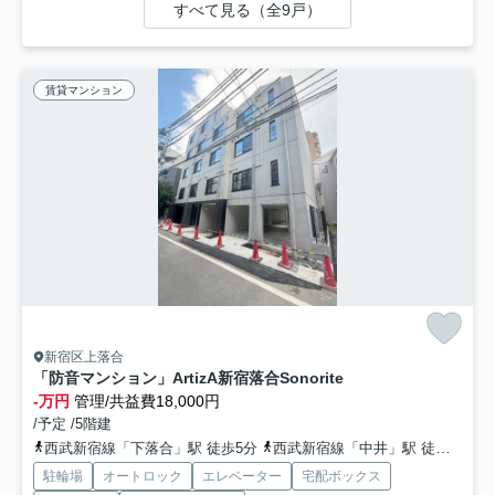
すべて見る（全9戸）
賃貸マンション
新宿区上落合
「防音マンション」ArtizA新宿落合Sonorite
-万円
管理/共益費18,000円
/予定 /5階建
西武新宿線「下落合」駅 徒歩5分
西武新宿線「中井」駅 徒歩6分
駐輪場
オートロック
エレベーター
宅配ボックス