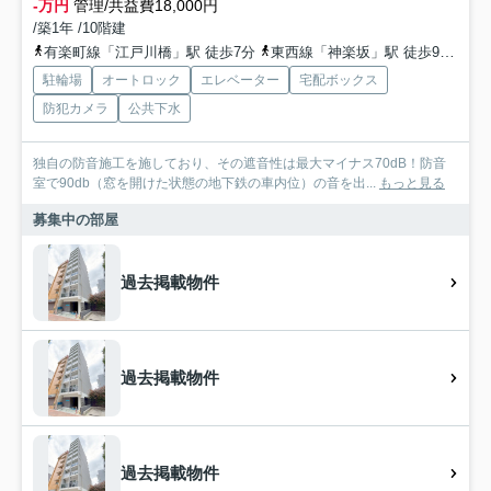
-万円
管理/共益費18,000円
/築1年 /10階建
有楽町線「江戸川橋」駅 徒歩7分
東西線「神楽坂」駅 徒歩9分
東
駐輪場
オートロック
エレベーター
宅配ボックス
防犯カメラ
公共下水
独自の防音施工を施しており、その遮音性は最大マイナス70dB！防音
室で90db（窓を開けた状態の地下鉄の車内位）の音を出...
もっと見る
募集中の部屋
過去掲載物件
過去掲載物件
過去掲載物件