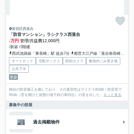
新宿区西落合
「防音マンション」ラシクラス西落合
-万円
管理/共益費12,000円
/新築 /3階建
西武池袋線「東長崎」駅 徒歩7分
都営大江戸線「落合南長崎」駅 徒歩9分
オートロック
宅配ボックス
防犯カメラ
敷地内ごみ置き場
公共下水
新築
独自の防音施工を施しており、その遮音性はマイナス80dB！防音室で
95db（窓を開けた状態の地下鉄の車内位）の音を出した...
もっと見る
募集中の部屋
過去掲載物件