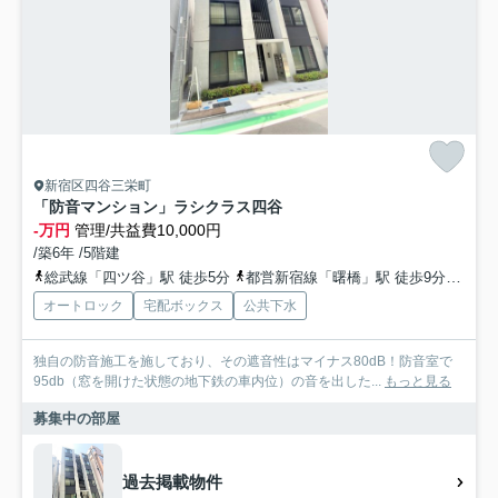
新宿区四谷三栄町
「防音マンション」ラシクラス四谷
-万円
管理/共益費10,000円
/築6年 /5階建
総武線「四ツ谷」駅 徒歩5分
都営新宿線「曙橋」駅 徒歩9分
丸ノ
オートロック
宅配ボックス
公共下水
独自の防音施工を施しており、その遮音性はマイナス80dB！防音室で
95db（窓を開けた状態の地下鉄の車内位）の音を出した...
もっと見る
募集中の部屋
過去掲載物件