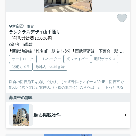
新宿区中落合
ラシクラスデザイ山手通り
-
管理/共益費10,000円
/築7年 /5階建
西武池袋線「椎名町」駅 徒歩8分
西武新宿線「下落合」駅 徒歩12分
オートロック
エレベーター
光ファイバー
宅配ボックス
防犯カメラ
敷地内ごみ置き場
独自の防音施工を施しており、その遮音性はマイナス80dB！防音室で
95db（窓を開けた状態の地下鉄の車内位）の音を出した...
もっと見る
募集中の部屋
過去掲載物件