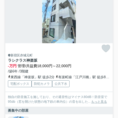
新宿区赤城元町
ラシクラス神楽坂
-万円
管理/共益費18,000円～22,000円
/築6年 /3階建
東西線「神楽坂」駅 徒歩2分
有楽町線「江戸川橋」駅 徒歩8分
総
宅配ボックス
防犯カメラ
公共下水
独自の防音施工を施しており、その遮音性はマイナス80dB！防音室で
95db（窓を開けた状態の地下鉄の車内位）の音を出した...
もっと見る
募集中の部屋