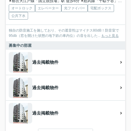
都営大江戸線「国立競技場」駅 徒歩6分
総武線「千駄ケ谷」駅 徒歩8分
オートロック
エレベーター
光ファイバー
宅配ボックス
公共下水
独自の防音施工を施しており、その遮音性はマイナス80dB！防音室で
95db（窓を開けた状態の地下鉄の車内位）の音を出した...
もっと見る
募集中の部屋
過去掲載物件
過去掲載物件
過去掲載物件