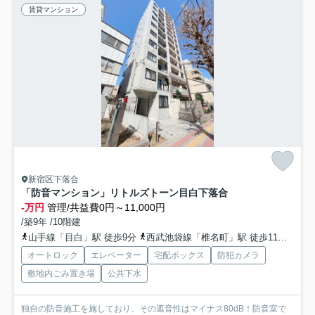
賃貸マンション
新宿区下落合
「防音マンション」リトルズトーン目白下落合
-万円
管理/共益費0円～11,000円
/築9年 /10階建
山手線「目白」駅 徒歩9分
西武池袋線「椎名町」駅 徒歩11分
西武
オートロック
エレベーター
宅配ボックス
防犯カメラ
敷地内ごみ置き場
公共下水
独自の防音施工を施しており、その遮音性はマイナス80dB！防音室で