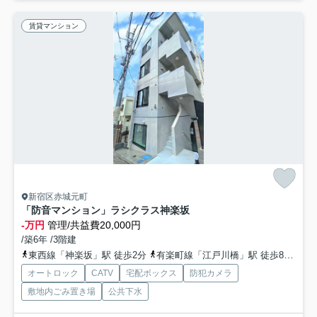
賃貸マンション
新宿区赤城元町
「防音マンション」ラシクラス神楽坂
-万円
管理/共益費20,000円
/築6年 /3階建
東西線「神楽坂」駅 徒歩2分
有楽町線「江戸川橋」駅 徒歩8分
総
オートロック
CATV
宅配ボックス
防犯カメラ
敷地内ごみ置き場
公共下水