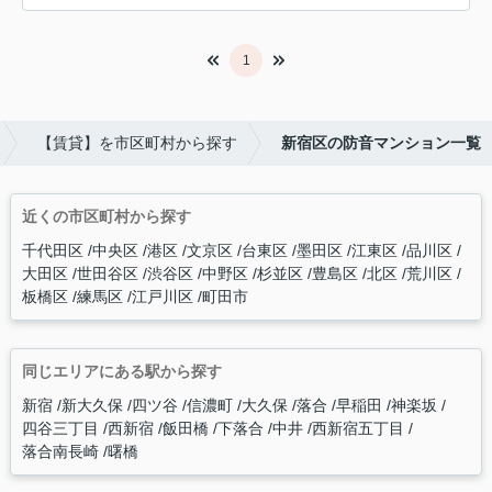
1
【賃貸】を市区町村から探す
新宿区の防音マンション一覧
近くの市区町村から探す
千代田区
中央区
港区
文京区
台東区
墨田区
江東区
品川区
大田区
世田谷区
渋谷区
中野区
杉並区
豊島区
北区
荒川区
板橋区
練馬区
江戸川区
町田市
同じエリアにある駅から探す
新宿
新大久保
四ツ谷
信濃町
大久保
落合
早稲田
神楽坂
四谷三丁目
西新宿
飯田橋
下落合
中井
西新宿五丁目
落合南長崎
曙橋