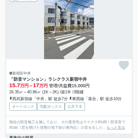
新宿区中井
「防音マンション」ラシクラス新宿中井
15.7
17
万円～
万円
管理/共益費15,000円
26.35㎡～40.86㎡ (1K～2K) /築1年 /3階建
西武新宿線「中井」駅 徒歩7分
東西線「落合」駅 徒歩10分
オートロック
宅配ボックス
公共下水
独自の防音施工を施しており、その遮音性はマイナス80dB！防音室で
95db（窓を開けた状態の地下鉄の車内位）の音を出した...
もっと見る
募集中の部屋