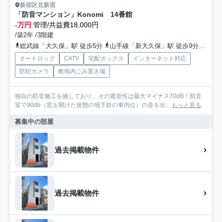
新宿区北新宿
「防音マンション」Konomi 14番館
-万円
管理/共益費18,000円
/築2年 /3階建
総武線「大久保」駅 徒歩5分
山手線「新大久保」駅 徒歩9分
総武
オートロック
CATV
宅配ボックス
インターネット対応
防犯カメラ
敷地内ごみ置き場
独自の防音施工を施しており、その遮音性は最大マイナス70dB！防音
室で90db（窓を開けた状態の地下鉄の車内位）の音を出...
もっと見る
募集中の部屋
過去掲載物件
過去掲載物件