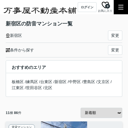
0
ログイン
お気に入り
新宿区の防音マンション一覧
新宿区
変更
条件から探す
変更
おすすめのエリア
板橋区
/
練馬区
/
台東区
/
新宿区
/
中野区
/
豊島区
/
文京区
/
江東区
/
世田谷区
/
北区
11
棟
86
件
賃貸マンション