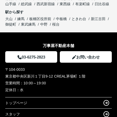
山手線
総武線
西武新宿線
東西線
有楽町線
日比谷線
駅から探す
大山
練馬
板橋区役所前
中板橋
ときわ台
新江古田
御徒町
東武練馬
中野
桜台
万事屋不動産本舗
03-6275-2823
お問い合わせ
〒104-0033
東京都中央区新川１丁目9-12 CREAL茅場町 １階
営業時間：
10:00～19:00
定休日：
水
トップページ
スタッフ