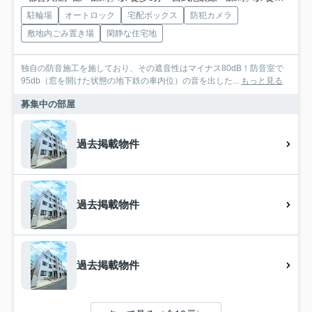
駐輪場
オートロック
宅配ボックス
防犯カメラ
敷地内ごみ置き場
閑静な住宅地
独自の防音施工を施しており、その遮音性はマイナス80dB！防音室で
95db（窓を開けた状態の地下鉄の車内位）の音を出した...
もっと見る
募集中の部屋
過去掲載物件
過去掲載物件
過去掲載物件