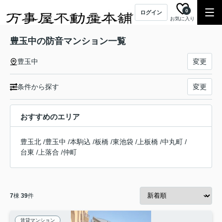
0
ログイン
お気に入り
豊玉中の防音マンション一覧
豊玉中
変更
条件から探す
変更
おすすめのエリア
豊玉北
/
豊玉中
/
本駒込
/
板橋
/
東池袋
/
上板橋
/
中丸町
/
台東
/
上落合
/
仲町
7
棟
39
件
賃貸マンション