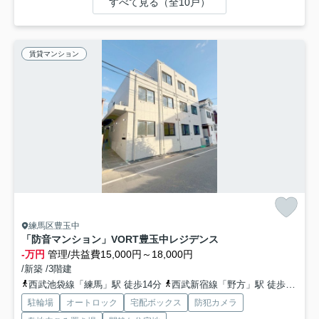
すべて見る（全10戸）
賃貸マンション
練馬区豊玉中
「防音マンション」VORT豊玉中レジデンス
-万円
管理/共益費15,000円～18,000円
/新築 /3階建
西武池袋線「練馬」駅 徒歩14分
西武新宿線「野方」駅 徒歩16分
駐輪場
オートロック
宅配ボックス
防犯カメラ