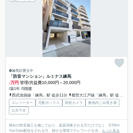
練馬区豊玉中
「防音マンション」ルミナス練馬
-万円
管理/共益費10,000円～20,000円
/築1年 /5階建
西武池袋線「練馬」駅 徒歩11分
都営大江戸線「練馬」駅 徒歩11分
エレベーター
宅配ボックス
防犯カメラ
敷地内ごみ置き場
公共下水
独自の防音施工を施しており、楽器演奏される方だけでなく、DTMや
YouTube配信をされる方、静かな環境でテレワークを含...
もっと見る