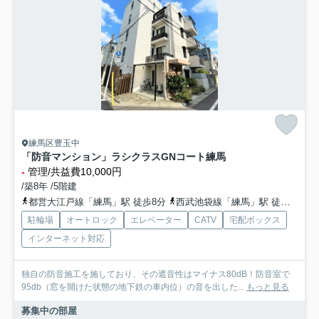
練馬区豊玉中
「防音マンション」ラシクラスGNコート練馬
-
管理/共益費10,000円
/築8年 /5階建
都営大江戸線「練馬」駅 徒歩8分
西武池袋線「練馬」駅 徒歩8分
駐輪場
オートロック
エレベーター
CATV
宅配ボックス
インターネット対応
独自の防音施工を施しており、その遮音性はマイナス80dB！防音室で
95db（窓を開けた状態の地下鉄の車内位）の音を出した...
もっと見る
募集中の部屋