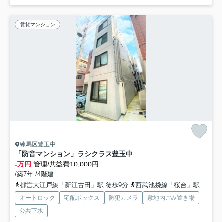
賃貸マンション
練馬区豊玉中
「防音マンション」ラシクラス豊玉中
-万円
管理/共益費10,000円
/築7年 /4階建
都営大江戸線「新江古田」駅 徒歩9分
西武池袋線「桜台」駅 徒歩13分
オートロック
宅配ボックス
防犯カメラ
敷地内ごみ置き場
公共下水