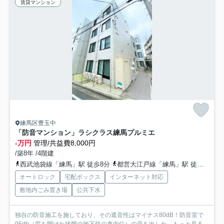
賃貸マンション
練馬区豊玉中
「防音マンション」ラシクラス練馬プルミエ
-万円
管理/共益費8,000円
/築8年 /4階建
西武池袋線「練馬」駅 徒歩8分
都営大江戸線「練馬」駅 徒歩8分
オートロック
宅配ボックス
インターネット対応
敷地内ごみ置き場
公共下水
独自の防音施工を施しており、その遮音性はマイナス80dB！防音室で