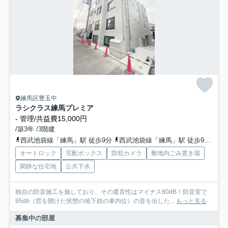
練馬区豊玉中
ラシクラス練馬プレミア
-
管理/共益費15,000円
/築3年 /3階建
西武池袋線「練馬」駅 徒歩9分
西武池袋線「練馬」駅 徒歩9分
西
オートロック
宅配ボックス
防犯カメラ
敷地内ごみ置き場
閑静な住宅地
公共下水
独自の防音施工を施しており、その遮音性はマイナス80dB！防音室で
95db（窓を開けた状態の地下鉄の車内位）の音を出した...
もっと見る
募集中の部屋