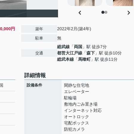
20,000円
2022年2月(築4年)
築年
無
駐車
総武線
「
両国
」駅 徒歩7分
都営大江戸線
「
森下
」駅 徒歩10分
交通
総武本線
「
馬喰町
」駅 徒歩11分
詳細情報
国
設備条件
閑静な住宅地
エレベーター
駐輪場
敷地内ごみ置き場
インターネット対応
オートロック
宅配ボックス
防犯カメラ