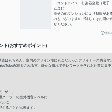
コントラバス 打楽器全般（電子
ム含む）
※その他マンションにより制限があ
のもございますので詳しくはお問い
せください。
情報
ト(おすすめポイント)
。構造はもちろん、室内のデザイン性にもこだわったデザイナーズ防音マ
ouTube配信をされる方、静かな環境でテレワークを含むお仕事に集中
音）が、、、
用クーラーの室外機音レベルに
ベルに
抑えることが出来ます。