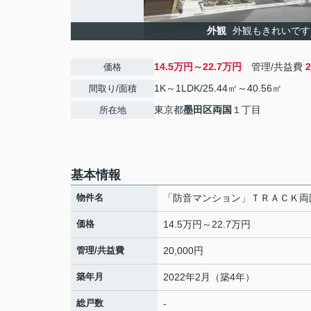
外観
外観もきれいです
14.5万円～22.7万円
管理/共益費
価格
1K～1LDK/25.44㎡～40.56㎡
間取り/面積
東京都
墨田区
両国
１丁目
所在地
基本情報
物件名
「防音マンション」ＴＲＡＣＫ両
価格
14.5万円～22.7万円
管理/共益費
20,000円
築年月
2022年2月（築4年）
総戸数
-