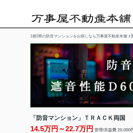
1都3県の防音マンションをお探しなら万事屋不動産本舗
「防音マンション」ＴＲＡＣＫ両国
14.5万円～22.7万円
管理/共益費 20,000