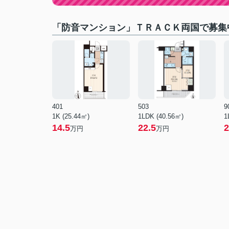
「防音マンション」ＴＲＡＣＫ両国で募集
401
503
9
1K (25.44㎡)
1LDK (40.56㎡)
1
14.5
22.5
2
万円
万円