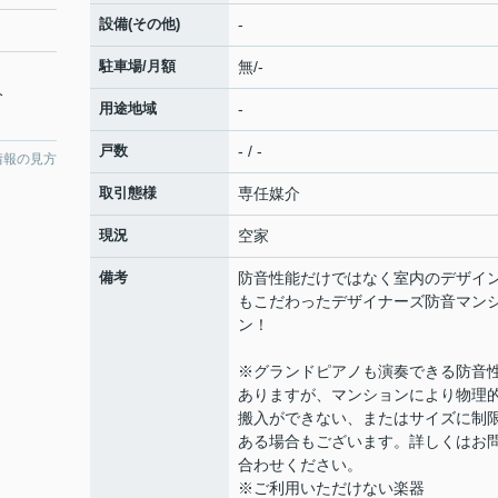
設備(その他)
-
駐車場/月額
無/-
分
用途地域
-
戸数
- / -
情報の見方
取引態様
専任媒介
現況
空家
備考
防音性能だけではなく室内のデザイ
もこだわったデザイナーズ防音マン
ン！
※グランドピアノも演奏できる防音
ありますが、マンションにより物理
搬入ができない、またはサイズに制
ある場合もございます。詳しくはお
合わせください。
※ご利用いただけない楽器