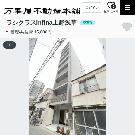
0
ログイン
お気に入り
ラシクラスInfina上野浅草
空室0
-
管理/共益費 15,000円
1
/
1