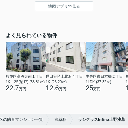
地図アプリで見る
よく見られている物件
杉並区高円寺南１丁目
世田谷区上北沢４丁目
中央区東日本橋２丁目
1K＋2S(納戸) (58.81㎡)
1K (26.20㎡)
1LDK (37.32㎡)
1
22.7
12.6
25
万円
万円
万円
区の防音マンション一覧
浅草駅
ラシクラスInfina上野浅草