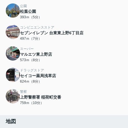
公園
松葉公園
393ｍ（5分）
コンビニエンスストア
セブンイレブン 台東東上野6丁目店
497ｍ（7分）
スーパー
マルエツ東上野店
573ｍ（8分）
ドラッグストア
セイコー薬局浅草店
624ｍ（8分）
警察
上野警察署 稲荷町交番
759ｍ（10分）
地図