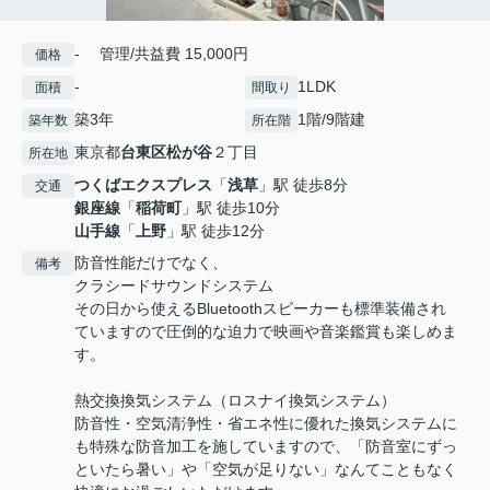
- 管理/共益費 15,000円
価格
-
1LDK
面積
間取り
築3年
1階/9階建
築年数
所在階
東京都
台東区
松が谷
２丁目
所在地
つくばエクスプレス
「
浅草
」駅 徒歩8分
交通
銀座線
「
稲荷町
」駅 徒歩10分
山手線
「
上野
」駅 徒歩12分
防音性能だけでなく、
備考
クラシードサウンドシステム
その日から使えるBluetoothスピーカーも標準装備され
ていますので圧倒的な迫力で映画や音楽鑑賞も楽しめま
す。
熱交換換気システム（ロスナイ換気システム）
防音性・空気清浄性・省エネ性に優れた換気システムに
も特殊な防音加工を施していますので、「防音室にずっ
といたら暑い」や「空気が足りない」なんてこともなく