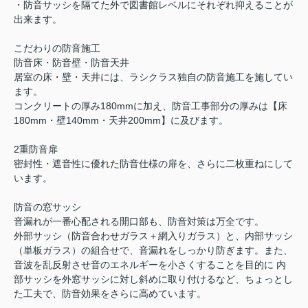
・防音サッシを隔てた外で図書館レベルにそれぞれ抑えることが
出来ます。
こだわりの防音施工
防音床・防音壁・防音天井
居室の床・壁・天井には、ラシクラス独自の防音施工を施してい
ます。
コンクリートの厚み180mmに加え、防音工事部分の厚みは【床
180mm・壁140mm・天井200mm】に及びます。
2重防音扉
密封性・遮音性に優れた防音仕様の扉を、さらに二枚重ねにして
います。
防音の窓サッシ
音漏れが一番心配される開口部も、防音対策は万全です。
外部サッシ（防音合わせガラス＋網入りガラス）と、内部サッシ
（単板ガラス）の組合せで、音漏れをしっかり防ぎます。また、
音波を乱反射させ音のエネルギーを小さくすることを目的に 内
部サッシを外窓サッシに対し斜めに取り付けるなど、ちょっとし
た工夫で、防音効果をさらに高めています。