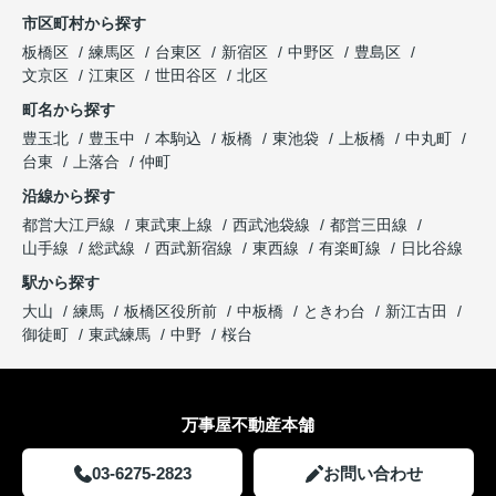
市区町村から探す
板橋区
練馬区
台東区
新宿区
中野区
豊島区
文京区
江東区
世田谷区
北区
町名から探す
豊玉北
豊玉中
本駒込
板橋
東池袋
上板橋
中丸町
台東
上落合
仲町
沿線から探す
都営大江戸線
東武東上線
西武池袋線
都営三田線
山手線
総武線
西武新宿線
東西線
有楽町線
日比谷線
駅から探す
大山
練馬
板橋区役所前
中板橋
ときわ台
新江古田
御徒町
東武練馬
中野
桜台
万事屋不動産本舗
03-6275-2823
お問い合わせ