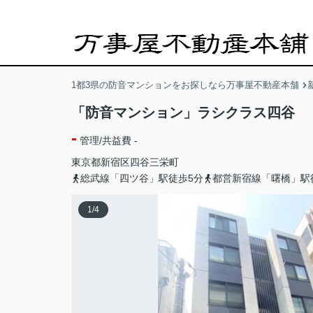
1都3県の防音マンションをお探しなら万事屋不動産本舗
「防音マンション」ラシクラス四谷
-
管理/共益費 -
東京都
新宿区
四谷三栄町
総武線「四ツ谷」駅徒歩5分
都営新宿線「曙橋」駅
1
/
4