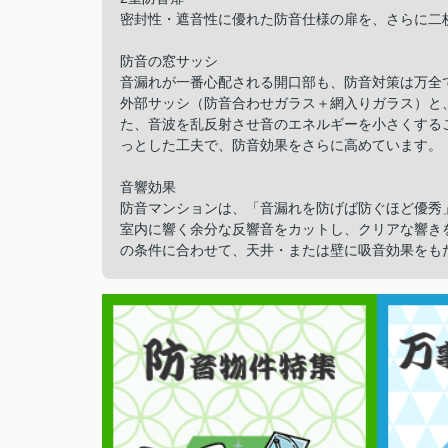
密封性・遮音性に優れた防音仕様の扉を、さらに二
防音の窓サッシ
音漏れが一番心配される開口部も、防音対策は万全
外部サッシ（防音合わせガラス＋網入りガラス）と
た、音波を乱反射させ音のエネルギーを小さくする
っとした工夫で、防音効果をさらに高めています。
音響効果
防音マンションは、「音漏れを防げば防ぐほど優秀
室内に響く余分な反響音をカットし、クリアな響き
の条件に合わせて、天井・または壁に吸音効果をも