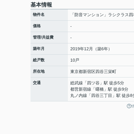
基本情報
物件名
「防音マンション」ラシクラス四
価格
-
管理/共益費
-
築年月
2019年12月（築6年）
総戸数
10戸
所在地
東京都
新宿区
四谷三栄町
交通
総武線
「
四ツ谷
」駅 徒歩5分
都営新宿線
「
曙橋
」駅 徒歩9分
丸ノ内線
「
四谷三丁目
」駅 徒歩8