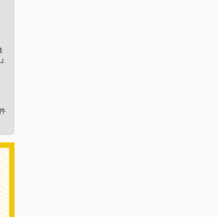
ま
ょ
件