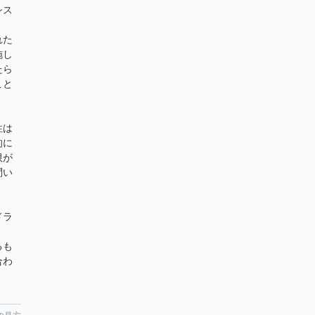
シス
れた
施し
たら
こと
。
性は
的に
限が
問い
ドラ
るも
合わ