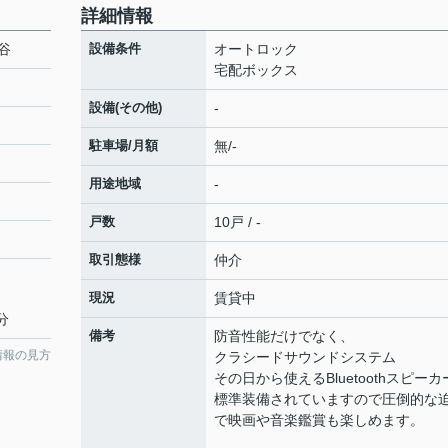
詳細情報
谷
設備条件
オートロック
宅配ボックス
設備(その他)
-
駐車場/月額
無/-
用途地域
-
戸数
10戸 / -
取引態様
仲介
現況
賃貸中
分
備考
防音性能だけでなく、
情報の見方
クラシードサウンドシステム
その日から使えるBluetoothスピーカ
標準装備されていますので圧倒的な
で映画や音楽鑑賞も楽しめます。