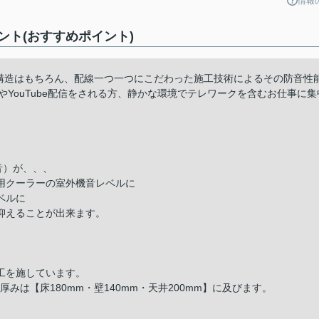
情報
ト(おすすめポイント)
。構造はもちろん、配線一つ一つにこだわった施工技術によるその防音性
YouTube配信をされる方、静かな環境でテレワークを含むお仕事に集
音）が、、、
用クーラーの室外機音レベルに
ベルに
抑えることが出来ます。
工を施しています。
みは【床180mm・壁140mm・天井200mm】に及びます。