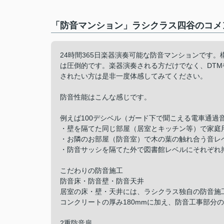
「防音マンション」ラシクラス四谷のコメン
24時間365日楽器演奏可能な防音マンションです
は圧倒的です。楽器演奏される方だけでなく、DTMや
されたい方は是非一度体感してみてください。
防音性能はこんな感じです。
例えば100デシベル（ガード下で聞こえる電車通過
・壁を隔てた同じ部屋（居室とキッチン等）で家庭
・お隣のお部屋（防音室）で木の葉の触れ合う音レ
・防音サッシを隔てた外で図書館レベルにそれぞれ
こだわりの防音施工
防音床・防音壁・防音天井
居室の床・壁・天井には、ラシクラス独自の防音施
コンクリートの厚み180mmに加え、防音工事部分の厚
2重防音扉