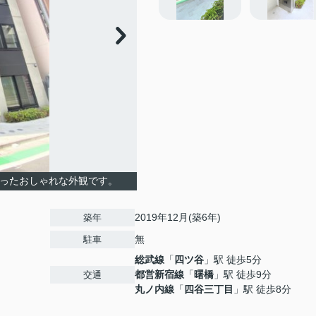
ったおしゃれな外観です。
2019年12月(築6年)
築年
無
駐車
総武線
「
四ツ谷
」駅 徒歩5分
都営新宿線
「
曙橋
」駅 徒歩9分
交通
丸ノ内線
「
四谷三丁目
」駅 徒歩8分