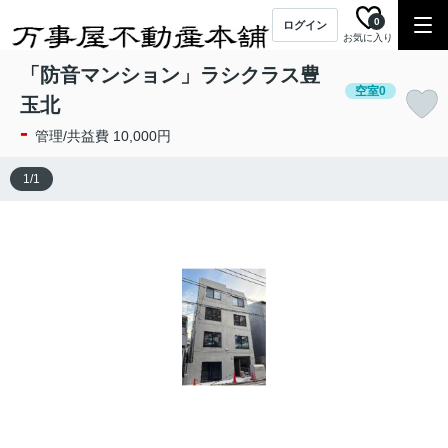
0
ログイン
お気に入り
「防音マンション」ラシクラス豊
空室0
玉北
-
管理/共益費 10,000円
1
/
1