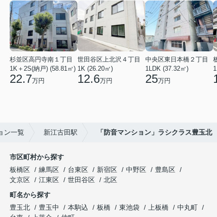
杉並区高円寺南１丁目
世田谷区上北沢４丁目
中央区東日本橋２丁目
1K＋2S(納戸) (58.81㎡)
1K (26.20㎡)
1LDK (37.32㎡)
1
22.7
12.6
25
万円
万円
万円
ョン一覧
新江古田駅
「防音マンション」ラシクラス豊玉北
市区町村から探す
板橋区
練馬区
台東区
新宿区
中野区
豊島区
文京区
江東区
世田谷区
北区
町名から探す
豊玉北
豊玉中
本駒込
板橋
東池袋
上板橋
中丸町