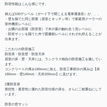
防音性能はこんな感じです。
例えば100デシベル（ガード下で聞こえる電車通過音）が、、、
・壁を隔てた同じ部屋（居室とキッチン等）で家庭用クーラーの
室外機音レベルに
・お隣のお部屋（防音室）で木の葉の触れ合う音レベルに
・防音サッシを隔てた外で図書館レベルにそれぞれ抑えることが
出来ます。
こだわりの防音施工
防音床・防音壁・防音天井
居室の床・壁・天井には、ラシクラス独自の防音施工を施してい
ます。
コンクリートの厚み180mmに加え、防音工事部分の厚みは【床
180mm・壁140mm・天井200mm】に及びます。
2重防音扉
密封性・遮音性に優れた防音仕様の扉を、さらに二枚重ねにして
います。
防音の窓サッシ