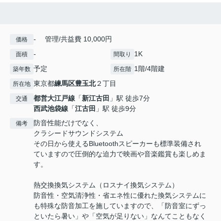
- 管理/共益費 10,000円
価格
-
1K
面積
間取り
予定
1階/4階建
築年数
所在階
東京都
練馬区
豊玉北
２丁目
所在地
都営大江戸線
「
新江古田
」駅 徒歩7分
交通
西武池袋線
「
江古田
」駅 徒歩9分
防音性能だけでなく、
備考
クラシードサウンドシステム
その日から使えるBluetoothスピーカーも標準装備され
ていますので圧倒的な迫力で映画や音楽鑑賞も楽しめま
す。
熱交換換気システム（ロスナイ換気システム）
防音性・空気清浄性・省エネ性に優れた換気システムに
も特殊な防音加工を施していますので、「防音室にずっ
といたら暑い」や「空気が足りない」なんてこともなく