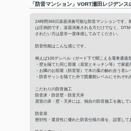
「防音マンション」VORT瀬田レジデンス
24時間365日楽器演奏可能な防音マンションです
は圧倒的です。楽器演奏される方だけでなく、DTMや
されたい方は是非一度体感してみてください。
防音性能はこんな感じです。
例えば100デシベル（ガード下で聞こえる電車通過
・壁を隔てた同じ部屋（居室とキッチン等）で家庭
・お隣のお部屋（防音室）で木の葉の触れ合う音レ
・防音サッシを隔てた外で図書館レベルにそれぞれ
こだわりの防音施工
防音床・防音壁・防音天井
居室の床・壁・天井には、独自の防音施工を施して
防音扉
密封性・遮音性に優れた防音仕様の扉を、設置して