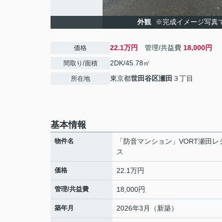
外観
※完成イメージ写真
22.1万円
管理/共益費
18,000円
価格
2DK/45.78㎡
間取り/面積
東京都
世田谷区
瀬田
３丁目
所在地
基本情報
物件名
「防音マンション」VORT瀬田レ
ス
価格
22.1万円
管理/共益費
18,000円
築年月
2026年3月（新築）