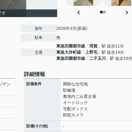
です
2026年3月(新築)
築年
無
駐車
東急田園都市線
「
用賀
」駅 徒歩11分
東急大井町線
「
上野毛
」駅 徒歩14分
交通
東急田園都市線
「
二子玉川
」駅 徒歩19
詳細情報
ジデン
設備条件
閑静な住宅地
駐輪場
敷地内ごみ置き場
オートロック
宅配ボックス
防犯カメラ
設備(その他)
-