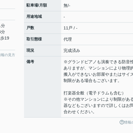
駐車場/月額
無/-
用途地域
-
1分
戸数
11戸 / -
4分
歩19
取引態様
代理
現況
完成済み
情報の見方
備考
※グランドピアノも演奏できる防音
ありますが、マンションにより物理
搬入ができないお部屋やまたはサイ
制限がある場合もございます。
打楽器全般（電子ドラムも含む）
※その他マンションにより制限があ
器などもございますので詳しくはお
合わせください。
情報