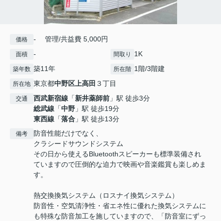
- 管理/共益費 5,000円
価格
-
1K
面積
間取り
築11年
1階/3階建
築年数
所在階
東京都
中野区
上高田
３丁目
所在地
西武新宿線
「
新井薬師前
」駅 徒歩3分
交通
総武線
「
中野
」駅 徒歩19分
東西線
「
落合
」駅 徒歩13分
防音性能だけでなく、
備考
クラシードサウンドシステム
その日から使えるBluetoothスピーカーも標準装備され
ていますので圧倒的な迫力で映画や音楽鑑賞も楽しめま
す。
熱交換換気システム（ロスナイ換気システム）
防音性・空気清浄性・省エネ性に優れた換気システムに
も特殊な防音加工を施していますので、「防音室にずっ