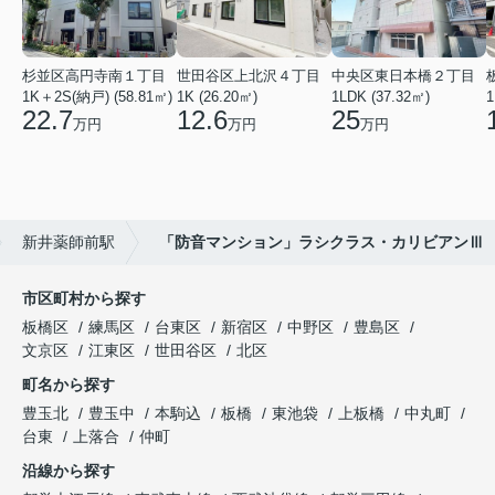
杉並区高円寺南１丁目
世田谷区上北沢４丁目
中央区東日本橋２丁目
1K＋2S(納戸) (58.81㎡)
1K (26.20㎡)
1LDK (37.32㎡)
1
22.7
12.6
25
万円
万円
万円
新井薬師前駅
「防音マンション」ラシクラス・カリビアンⅢ
市区町村から探す
板橋区
練馬区
台東区
新宿区
中野区
豊島区
文京区
江東区
世田谷区
北区
町名から探す
豊玉北
豊玉中
本駒込
板橋
東池袋
上板橋
中丸町
台東
上落合
仲町
沿線から探す