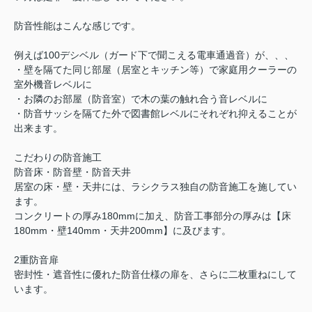
防音性能はこんな感じです。
例えば100デシベル（ガード下で聞こえる電車通過音）が、、、
・壁を隔てた同じ部屋（居室とキッチン等）で家庭用クーラーの
室外機音レベルに
・お隣のお部屋（防音室）で木の葉の触れ合う音レベルに
・防音サッシを隔てた外で図書館レベルにそれぞれ抑えることが
出来ます。
こだわりの防音施工
防音床・防音壁・防音天井
居室の床・壁・天井には、ラシクラス独自の防音施工を施してい
ます。
コンクリートの厚み180mmに加え、防音工事部分の厚みは【床
180mm・壁140mm・天井200mm】に及びます。
2重防音扉
密封性・遮音性に優れた防音仕様の扉を、さらに二枚重ねにして
います。