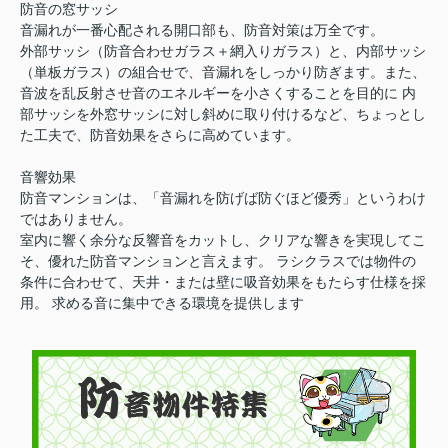
防音の窓サッシ
音漏れが一番心配される開口部も、防音対策は万全です。
外部サッシ（防音合わせガラス＋網入りガラス）と、内部サッシ
（単板ガラス）の組合せで、音漏れをしっかり防ぎます。また、
音波を乱反射させ音のエネルギーを小さくすることを目的に 内
部サッシを外窓サッシに対し斜めに取り付けるなど、ちょっとし
た工夫で、防音効果をさらに高めています。
音響効果
防音マンションは、「音漏れを防げば防ぐほど優秀」というわけ
ではありません。
室内に響く余分な反響音をカットし、クリアな響きを実現してこ
そ、優れた防音マンションと言えます。 ラシクラスでは物件の
条件に合わせて、天井・または壁に吸音効果をもたらす仕様を採
用。 求める音に集中できる環境を提供します