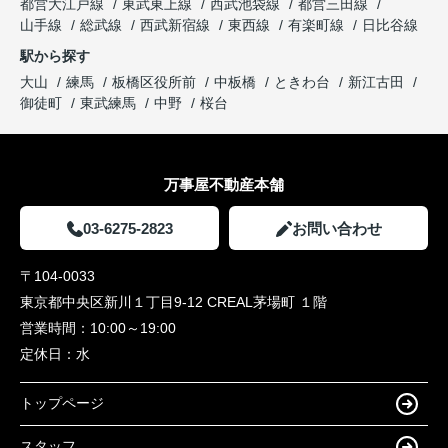
都営大江戸線
東武東上線
西武池袋線
都営三田線
山手線
総武線
西武新宿線
東西線
有楽町線
日比谷線
駅から探す
大山
練馬
板橋区役所前
中板橋
ときわ台
新江古田
御徒町
東武練馬
中野
桜台
万事屋不動産本舗
03-6275-2823
お問い合わせ
〒104-0033
東京都中央区新川１丁目9-12 CREAL茅場町 １階
営業時間：
10:00～19:00
定休日：
水
トップページ
スタッフ