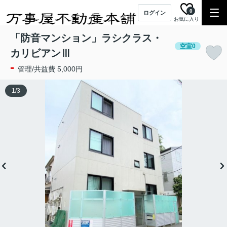
0
ログイン
お気に入り
「防音マンション」ラシクラス・
空室0
カリビアンⅢ
-
管理/共益費 5,000円
1
/
3