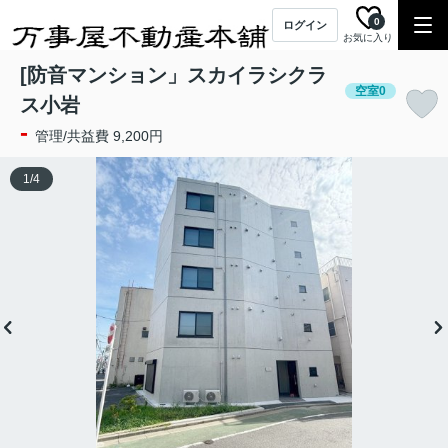
0
ログイン
お気に入り
[防音マンション」スカイラシクラ
空室0
ス小岩
-
管理/共益費 9,200円
1
/
4