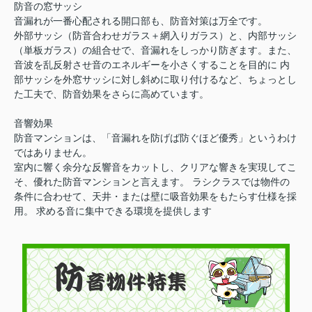
防音の窓サッシ
音漏れが一番心配される開口部も、防音対策は万全です。
外部サッシ（防音合わせガラス＋網入りガラス）と、内部サッシ
（単板ガラス）の組合せで、音漏れをしっかり防ぎます。また、
音波を乱反射させ音のエネルギーを小さくすることを目的に 内
部サッシを外窓サッシに対し斜めに取り付けるなど、ちょっとし
た工夫で、防音効果をさらに高めています。
音響効果
防音マンションは、「音漏れを防げば防ぐほど優秀」というわけ
ではありません。
室内に響く余分な反響音をカットし、クリアな響きを実現してこ
そ、優れた防音マンションと言えます。 ラシクラスでは物件の
条件に合わせて、天井・または壁に吸音効果をもたらす仕様を採
用。 求める音に集中できる環境を提供します