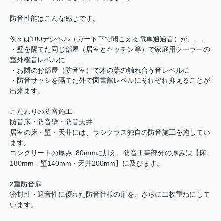
防音性能はこんな感じです。
例えば100デシベル（ガード下で聞こえる電車通過音）が、、、
・壁を隔てた同じ部屋（居室とキッチン等）で家庭用クーラーの
室外機音レベルに
・お隣のお部屋（防音室）で木の葉の触れ合う音レベルに
・防音サッシを隔てた外で図書館レベルにそれぞれ抑えることが
出来ます。
こだわりの防音施工
防音床・防音壁・防音天井
居室の床・壁・天井には、ラシクラス独自の防音施工を施してい
ます。
コンクリートの厚み180mmに加え、防音工事部分の厚みは【床
180mm・壁140mm・天井200mm】に及びます。
2重防音扉
密封性・遮音性に優れた防音仕様の扉を、さらに二枚重ねにして
います。