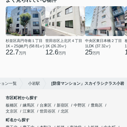
杉並区高円寺南１丁目
世田谷区上北沢４丁目
中央区東日本橋２丁目
1K＋2S(納戸) (58.81㎡)
1K (26.20㎡)
1LDK (37.32㎡)
1
22.7
12.6
25
万円
万円
万円
ション一覧
小岩駅
[防音マンション」スカイラシクラス小岩
市区町村から探す
板橋区
練馬区
台東区
新宿区
中野区
豊島区
文京区
江東区
世田谷区
北区
町名から探す