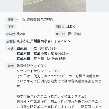
- 管理/共益費 9,200円
価格
-
1LDK
面積
間取り
築2年
1階/5階建
築年数
所在階
東京都
江戸川区
南小岩
８丁目20-16
所在地
総武線
「
小岩
」駅 徒歩7分
交通
京成本線
「
京成小岩
」駅 徒歩13分
京成本線
「
江戸川
」駅 徒歩15分
防音性能だけでなく、
備考
クラシードサウンドシステム
その日から使えるBluetoothスピーカーも標準装備され
ていますので圧倒的な迫力で映画や音楽鑑賞も楽しめま
す。
熱交換換気システム（ロスナイ換気システム）
防音性・空気清浄性・省エネ性に優れた換気システムに
も特殊な防音加工を施していますので、「防音室にずっ