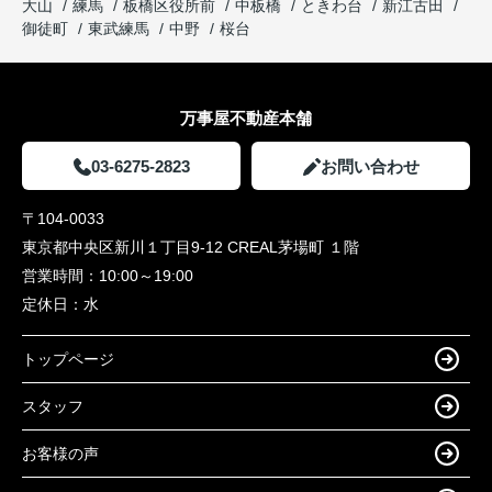
大山
練馬
板橋区役所前
中板橋
ときわ台
新江古田
御徒町
東武練馬
中野
桜台
万事屋不動産本舗
03-6275-2823
お問い合わせ
〒104-0033
東京都中央区新川１丁目9-12 CREAL茅場町 １階
営業時間：
10:00～19:00
定休日：
水
トップページ
スタッフ
お客様の声