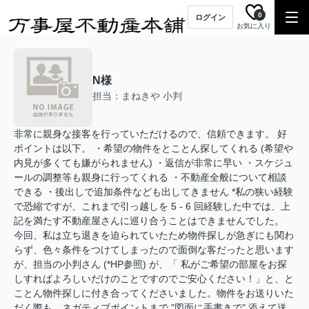
0
ログイン
お気に入り
N様
担当：まねきや 小判
非常に親身な接客を行っていただけるので、信頼できます。 好
ポイントは以下。 ・希望の物件をとことん探してくれる (希望や
内見が多くても嫌がられません) ・返信が非常に早い ・スケジュ
ールの調整等も親身に行ってくれる ・不動産全般について相談
できる ・後出しで追加条件なども出してきません *私の狭い経験
で恐縮ですが、これまで引っ越しを 5 - 6 回経験した中では、上
記を満たす不動産屋さんに巡り合うことはできませんでした。
今回、私は立ち退きを迫られていたため物件探しが急ぎにも関わ
らず、色々条件をつけてしまったので面倒な客だったと思います
が、担当の小判さん (*HP参照) が、「 私がご希望の部屋をお探
しすればよろしいだけのことですのでご安心ください！」と、と
ことん物件探しに付き合ってくださいました。物件をお送りいた
だく際も、ネガティブポイントまで "図面に手書きで" 添えて送