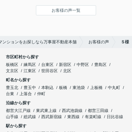
手への思いやりかな？と、感じました。
お客様の声一覧
良いお店って、何の商売でも同じで、大小ではな
く、人柄なんだなあ っと、感じさせられました
音マンションをお探しなら万事屋不動産本舗
お客様の声
Ｓ様
市区町村から探す
板橋区
練馬区
台東区
新宿区
中野区
豊島区
文京区
江東区
世田谷区
北区
町名から探す
豊玉北
豊玉中
本駒込
板橋
東池袋
上板橋
中丸町
台東
上落合
仲町
沿線から探す
都営大江戸線
東武東上線
西武池袋線
都営三田線
山手線
総武線
西武新宿線
東西線
有楽町線
日比谷線
駅から探す