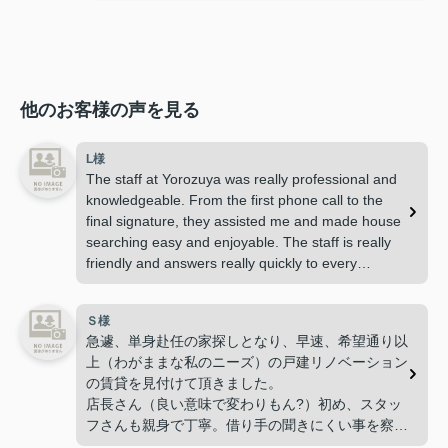
他のお客様の声を見る
L様
The staff at Yorozuya was really professional and
knowledgeable. From the first phone call to the
final signature, they assisted me and made house
searching easy and enjoyable. The staff is really
friendly and answers really quickly to every
question or doubt though mail and calls. I definitely
suggest this real estate if you need to find an
Ｓ様
apartment around Tokyo.
急遽、単身赴任の家探しとなり、早速、希望通り以
上（わがままな私のニーズ）の戸建リノベーション
の賃貸を見付けて頂きました。
店長さん（良い意味で変わりもん?）初め、スタッ
フさんも親身で丁寧。借り手の聞きにくい事を察し
て、教えて頂けたり 等、お仕事の枠を超えた借り