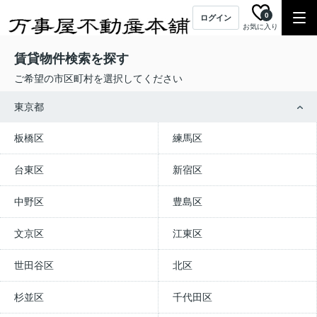
0
ログイン
お気に入り
賃貸物件検索を探す
ご希望の市区町村を選択してください
東京都
板橋区
練馬区
台東区
新宿区
中野区
豊島区
文京区
江東区
世田谷区
北区
杉並区
千代田区