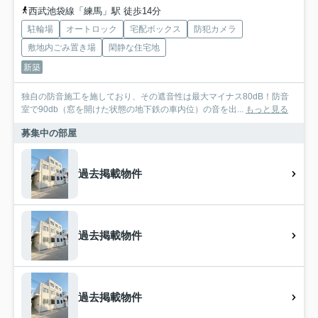
西武池袋線「練馬」駅 徒歩14分
駐輪場
オートロック
宅配ボックス
防犯カメラ
敷地内ごみ置き場
閑静な住宅地
新築
独自の防音施工を施しており、その遮音性は最大マイナス80dB！防音
室で90db（窓を開けた状態の地下鉄の車内位）の音を出...
もっと見る
募集中の部屋
過去掲載物件
過去掲載物件
過去掲載物件