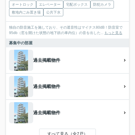
オートロック
エレベーター
宅配ボックス
防犯カメラ
敷地内ごみ置き場
公共下水
独自の防音施工を施しており、その遮音性はマイナス80dB！防音室で
95db（窓を開けた状態の地下鉄の車内位）の音を出した...
もっと見る
募集中の部屋
過去掲載物件
過去掲載物件
過去掲載物件
すべて見る（全7戸）