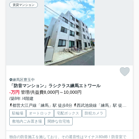
賃貸マンション
練馬区豊玉中
「防音マンション」ラシクラス練馬エトワール
-万円
管理/共益費8,000円～10,000円
/築8年 /4階建
都営大江戸線「練馬」駅 徒歩8分
西武池袋線「練馬」駅 徒歩8分
駐輪場
オートロック
宅配ボックス
防犯カメラ
敷地内ごみ置き場
閑静な住宅地
独自の防音施工を施しており、その遮音性はマイナス80dB！防音室で