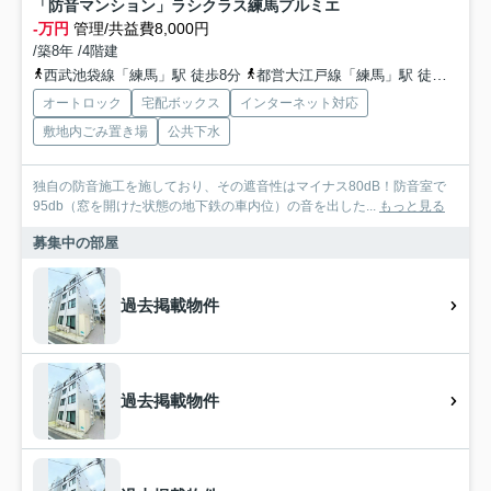
「防音マンション」ラシクラス練馬プルミエ
-万円
管理/共益費8,000円
/築8年 /4階建
西武池袋線「練馬」駅 徒歩8分
都営大江戸線「練馬」駅 徒歩8分
オートロック
宅配ボックス
インターネット対応
敷地内ごみ置き場
公共下水
独自の防音施工を施しており、その遮音性はマイナス80dB！防音室で
95db（窓を開けた状態の地下鉄の車内位）の音を出した...
もっと見る
募集中の部屋
過去掲載物件
過去掲載物件