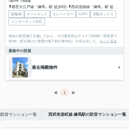
/築8年 /5階建
都営大江戸線「練馬」駅 徒歩8分
西武池袋線「練馬」駅 徒歩8分
駐輪場
オートロック
エレベーター
CATV
宅配ボックス
インターネット対応
独自の防音施工を施しており、その遮音性はマイナス80dB！防音室で
95db（窓を開けた状態の地下鉄の車内位）の音を出した...
もっと見る
募集中の部屋
過去掲載物件
1
の防音マンション一覧
西武有楽町線 練馬駅の防音マンション一覧