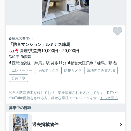
練馬区豊玉中
「防音マンション」ルミナス練馬
-万円
管理/共益費10,000円～20,000円
/築1年 /5階建
西武池袋線「練馬」駅 徒歩11分
都営大江戸線「練馬」駅 徒歩11分
エレベーター
宅配ボックス
防犯カメラ
敷地内ごみ置き場
公共下水
独自の防音施工を施しており、楽器演奏される方だけでなく、DTMや
YouTube配信をされる方、静かな環境でテレワークを含...
もっと見る
募集中の部屋
過去掲載物件