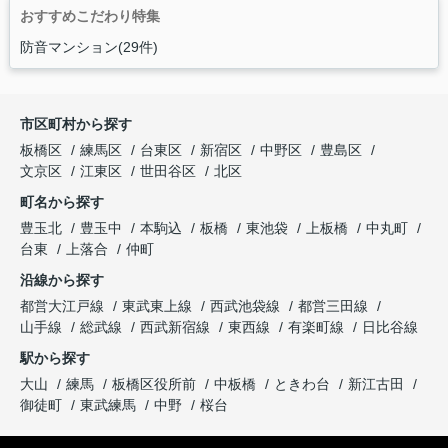
おすすめこだわり特集
防音マンション(29件)
市区町村から探す
板橋区
練馬区
台東区
新宿区
中野区
豊島区
文京区
江東区
世田谷区
北区
町名から探す
豊玉北
豊玉中
本駒込
板橋
東池袋
上板橋
中丸町
台東
上落合
仲町
沿線から探す
都営大江戸線
東武東上線
西武池袋線
都営三田線
山手線
総武線
西武新宿線
東西線
有楽町線
日比谷線
駅から探す
大山
練馬
板橋区役所前
中板橋
ときわ台
新江古田
御徒町
東武練馬
中野
桜台