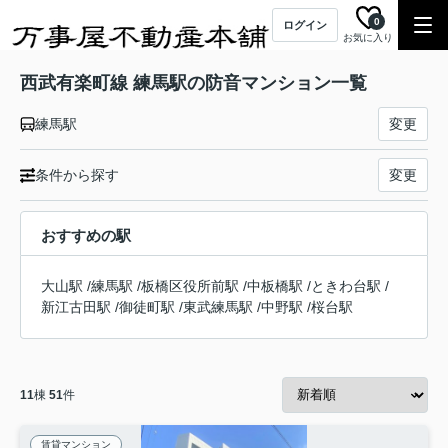
0
ログイン
お気に入り
西武有楽町線 練馬駅の防音マンション一覧
練馬駅
変更
条件から探す
変更
おすすめの駅
大山駅
/
練馬駅
/
板橋区役所前駅
/
中板橋駅
/
ときわ台駅
/
新江古田駅
/
御徒町駅
/
東武練馬駅
/
中野駅
/
桜台駅
11
棟
51
件
賃貸マンション