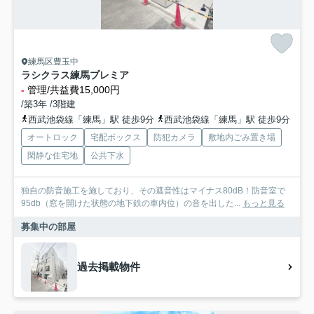
練馬区豊玉中
ラシクラス練馬プレミア
-
管理/共益費15,000円
/築3年 /3階建
西武池袋線「練馬」駅 徒歩9分
西武池袋線「練馬」駅 徒歩9分
オートロック
宅配ボックス
防犯カメラ
敷地内ごみ置き場
閑静な住宅地
公共下水
独自の防音施工を施しており、その遮音性はマイナス80dB！防音室で
95db（窓を開けた状態の地下鉄の車内位）の音を出した...
もっと見る
募集中の部屋
過去掲載物件