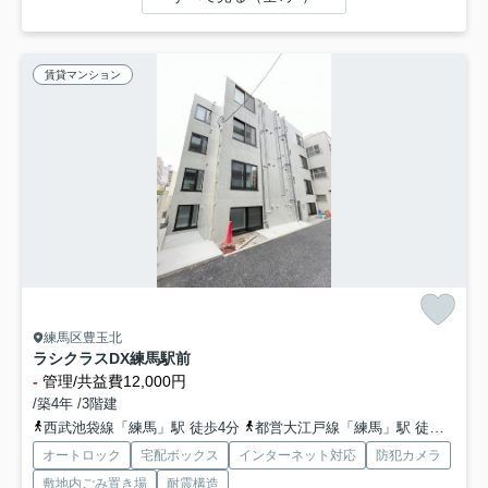
賃貸マンション
練馬区豊玉北
ラシクラスDX練馬駅前
-
管理/共益費12,000円
/築4年 /3階建
西武池袋線「練馬」駅 徒歩4分
都営大江戸線「練馬」駅 徒歩4分
オートロック
宅配ボックス
インターネット対応
防犯カメラ
敷地内ごみ置き場
耐震構造