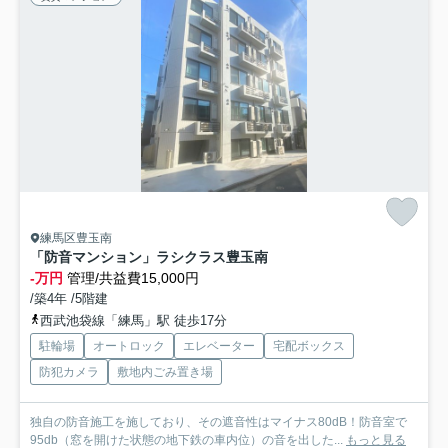
練馬区豊玉南
「防音マンション」ラシクラス豊玉南
-万円
管理/共益費15,000円
/築4年 /5階建
西武池袋線「練馬」駅 徒歩17分
駐輪場
オートロック
エレベーター
宅配ボックス
防犯カメラ
敷地内ごみ置き場
独自の防音施工を施しており、その遮音性はマイナス80dB！防音室で
95db（窓を開けた状態の地下鉄の車内位）の音を出した...
もっと見る