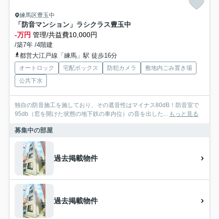
練馬区豊玉中
「防音マンション」ラシクラス豊玉中
-万円
管理/共益費10,000円
/築7年 /4階建
都営大江戸線「練馬」駅 徒歩16分
オートロック
宅配ボックス
防犯カメラ
敷地内ごみ置き場
公共下水
独自の防音施工を施しており、その遮音性はマイナス80dB！防音室で
95db（窓を開けた状態の地下鉄の車内位）の音を出した...
もっと見る
募集中の部屋
過去掲載物件
過去掲載物件