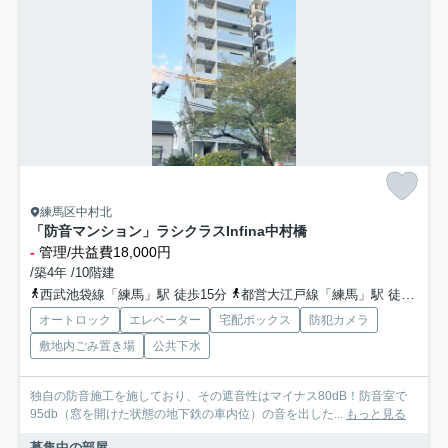
練馬区中村北
「防音マンション」ラシクラスInfina中村橋
-
管理/共益費18,000円
/築4年 /10階建
西武池袋線「練馬」駅 徒歩15分
都営大江戸線「練馬」駅 徒歩15分
オートロック
エレベーター
宅配ボックス
防犯カメラ
敷地内ごみ置き場
公共下水
独自の防音施工を施しており、その遮音性はマイナス80dB！防音室で
95db（窓を開けた状態の地下鉄の車内位）の音を出した...
もっと見る
募集中の部屋