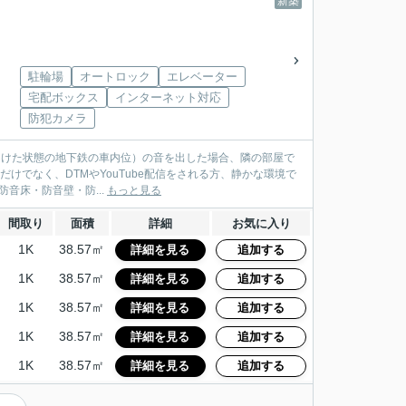
新築
駐輪場
オートロック
エレベーター
宅配ボックス
インターネット対応
防犯カメラ
を開けた状態の地下鉄の車内位）の音を出した場合、隣の部屋で
けでなく、DTMやYouTube配信をされる方、静かな環境で
たい方は是非一度体感してみてください。 防音性能 防音床・防音壁・防...
もっと見る
間取り
面積
詳細
お気に入り
1K
38.57㎡
詳細を見る
追加する
1K
38.57㎡
詳細を見る
追加する
1K
38.57㎡
詳細を見る
追加する
1K
38.57㎡
詳細を見る
追加する
1K
38.57㎡
詳細を見る
追加する