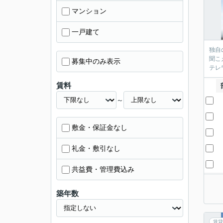
マンション
一戸建て
独自
聞こ
募集中のみ表示
賃料
～
敷金・保証金なし
礼金・敷引なし
共益費・管理費込み
築年数
賃貸