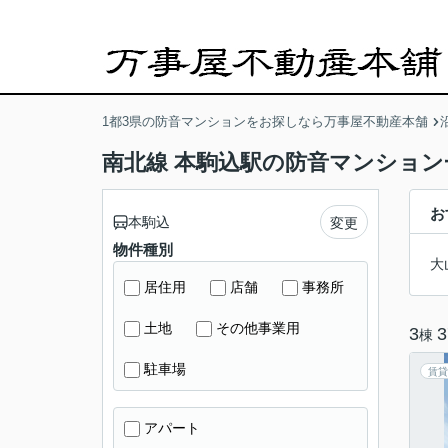
1都3県の防音マンションをお探しなら万事屋不動産本舗
南北線 本駒込駅の防音マンション
お
本駒込
変更
物件種別
大
居住用
店舗
事務所
土地
その他事業用
3
3
棟
駐車場
賃貸
アパート