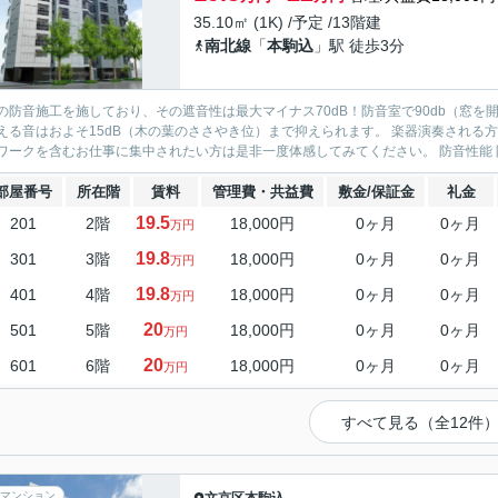
35.10㎡ (1K) /予定 /13階建
南北線
「
本駒込
」駅 徒歩3分
の防音施工を施しており、その遮音性は最大マイナス70dB！防音室で90db（窓
える音はおよそ15dB（木の葉のささやき位）まで抑えられます。 楽器演奏される方だ
テレワークを含むお仕事に集中され
部屋番号
所在階
賃料
管理費・共益費
敷金/保証金
礼金
19.5
201
2階
18,000円
0ヶ月
0ヶ月
万円
19.8
301
3階
18,000円
0ヶ月
0ヶ月
万円
19.8
401
4階
18,000円
0ヶ月
0ヶ月
万円
20
501
5階
18,000円
0ヶ月
0ヶ月
万円
20
601
6階
18,000円
0ヶ月
0ヶ月
万円
すべて見る（全12件
マンション