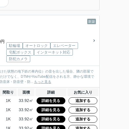
）
新築
0円
駐輪場
オートロック
エレベーター
宅配ボックス
インターネット対応
防犯カメラ
を開けた状態の地下鉄の車内位）の音を出した場合、隣の部屋で
けでなく、DTMやYouTube配信をされる方、静かな環境で
たい方は是非一度体感してみてください。 防音性能 防音床・防音壁・防...
もっと見る
間取り
面積
詳細
お気に入り
1K
33.92㎡
詳細を見る
追加する
1K
33.92㎡
詳細を見る
追加する
1K
33.92㎡
詳細を見る
追加する
1K
33.92㎡
詳細を見る
追加する