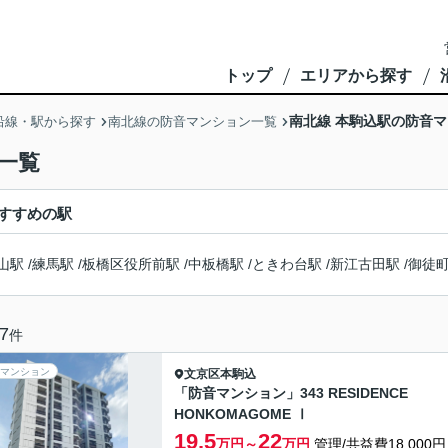
トップ
エリアから探す
南北線 本駒込駅の防音
沿線・駅から探す
南北線の防音マンション一覧
一覧
すすめの駅
山駅
/
練馬駅
/
板橋区役所前駅
/
中板橋駅
/
ときわ台駅
/
新江古田駅
/
御徒
7
件
マンション
文京区
本駒込
「防音マンション」343 RESIDENCE
HONKOMAGOME Ⅰ
19.5
22
万円～
万円
管理/共益費18,000円