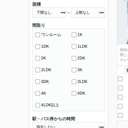
面積
～
間取り
ワンルーム
1K
1DK
1LDK
独自
聞こ
2K
2DK
2LDK
3K
3DK
3LDK
4K
4DK
4LDK以上
駅・バス停からの時間