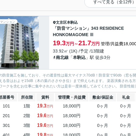
すべて見る（全12件
マンション
文京区
本駒込
「防音マンション」343 RESIDENCE
HONKOMAGOME Ⅲ
19.3
21.7
万円～
万円
管理/共益費18,00
33.92㎡ (1K) /予定 /13階建
南北線
「
本駒込
」駅 徒歩3分
の防音施工を施しており、その遮音性は最大マイナス70dB！防音室で90db（窓
える音はおよそ15dB（木の葉のささやき位）まで抑えられます。 楽器演奏される方だ
テレワークを含むお仕事に集中され
部屋番号
所在階
賃料
管理費・共益費
敷金/保証金
礼金
19.3
101
1階
18,000円
0ヶ月
0ヶ月
万円
19.6
201
2階
18,000円
0ヶ月
0ヶ月
万円
19.6
301
3階
18,000円
0ヶ月
0ヶ月
万円
19.8
401
4階
18,000円
0ヶ月
0ヶ月
万円