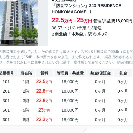
文京区
本駒込
「防音マンション」343 RESIDENCE
HONKOMAGOME Ⅱ
22.5
25
万円～
万円
管理/共益費18,000円
38.57㎡ (1K) /予定 /13階建
南北線
「
本駒込
」駅 徒歩3分
の防音施工を施しており、その遮音性は最大マイナス70dB！防音室で90db（窓
える音はおよそ15dB（木の葉のささやき位）まで抑えられます。 楽器演奏される方だ
テレワークを含むお仕事に集中され
部屋番号
所在階
賃料
管理費・共益費
敷金/保証金
礼金
22.5
101
1階
18,000円
0ヶ月
0ヶ月
万円
22.8
201
2階
18,000円
0ヶ月
0ヶ月
万円
22.8
301
3階
18,000円
0ヶ月
0ヶ月
万円
23
501
5階
18,000円
0ヶ月
0ヶ月
万円
23.3
601
6階
18,000円
0ヶ月
0ヶ月
万円