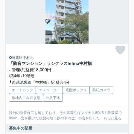
練馬区中村北
「防音マンション」ラシクラスInfina中村橋
-
管理/共益費18,000円
/築4年 /10階建
西武池袋線「中村橋」駅 徒歩4分
オートロック
エレベーター
宅配ボックス
防犯カメラ
敷地内ごみ置き場
公共下水
独自の防音施工を施しており、その遮音性はマイナス80dB！防音室で
95db（窓を開けた状態の地下鉄の車内位）の音を出した...
もっと見る
募集中の部屋