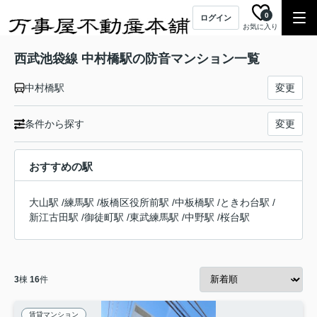
0
ログイン
お気に入り
西武池袋線 中村橋駅の防音マンション一覧
中村橋駅
変更
条件から探す
変更
おすすめの駅
大山駅
/
練馬駅
/
板橋区役所前駅
/
中板橋駅
/
ときわ台駅
/
新江古田駅
/
御徒町駅
/
東武練馬駅
/
中野駅
/
桜台駅
3
棟
16
件
賃貸マンション