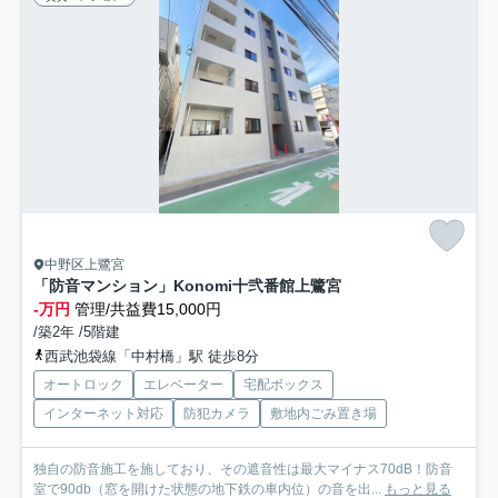
中野区上鷺宮
「防音マンション」Konomi十弐番館上鷺宮
-万円
管理/共益費15,000円
/築2年 /5階建
西武池袋線「中村橋」駅 徒歩8分
オートロック
エレベーター
宅配ボックス
インターネット対応
防犯カメラ
敷地内ごみ置き場
独自の防音施工を施しており、その遮音性は最大マイナス70dB！防音
室で90db（窓を開けた状態の地下鉄の車内位）の音を出...
もっと見る