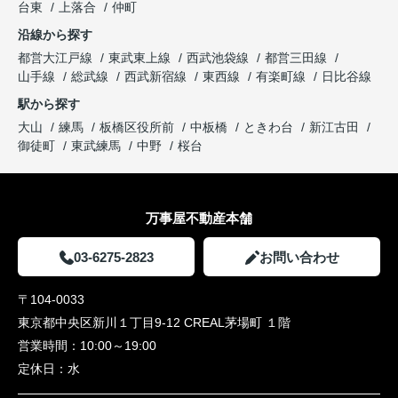
台東
上落合
仲町
沿線から探す
都営大江戸線
東武東上線
西武池袋線
都営三田線
山手線
総武線
西武新宿線
東西線
有楽町線
日比谷線
駅から探す
大山
練馬
板橋区役所前
中板橋
ときわ台
新江古田
御徒町
東武練馬
中野
桜台
万事屋不動産本舗
03-6275-2823
お問い合わせ
〒104-0033
東京都中央区新川１丁目9-12 CREAL茅場町 １階
営業時間：
10:00～19:00
定休日：
水