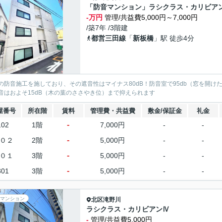
「防音マンション」ラシクラス・カリビア
-万円
管理/共益費5,000円～7,000円
/築7年 /3階建
都営三田線
「
新板橋
」駅 徒歩4分
の防音施工を施しており、その遮音性はマイナス80dB！防音室で95db（窓を開
音はおよそ15dB（木の葉のささやき位）まで抑えられます
屋番号
所在階
賃料
管理費・共益費
敷金/保証金
礼金
-
102
1階
7,000円
-
-
-
０２
2階
5,000円
-
-
-
０１
3階
5,000円
-
-
-
301
3階
5,000円
-
-
マンション
北区
滝野川
ラシクラス・カリビアンⅣ
-
管理/共益費5,000円