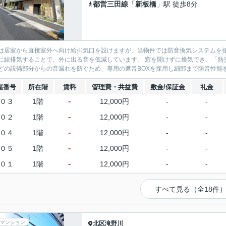
都営三田線
「
新板橋
」駅 徒歩8分
は居室から直接室外へ向け給排気口を設けますが、当物件では防音換気システムを
に給排気することで、外に出る音を低減しています。 窓を開けずに換気でき、「熱
どの設備部分からの音漏れを防ぐため、専用の遮音BOXを採用し細部まで防音性能を高
屋番号
所在階
賃料
管理費・共益費
敷金/保証金
礼金
-
０３
1階
12,000円
-
-
-
０２
1階
12,000円
-
-
-
０４
1階
12,000円
-
-
-
０５
1階
12,000円
-
-
-
０１
1階
12,000円
-
-
すべて見る（全18件
マンション
北区
滝野川