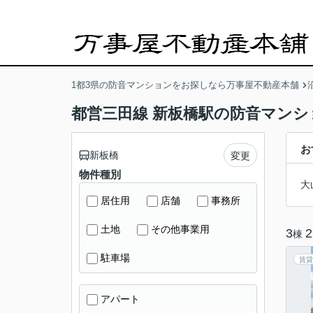
1都3県の防音マンションをお探しなら万事屋不動産本舗
都営三田線 新板橋駅の防音マンシ
お
新板橋
変更
物件種別
大
居住用
店舗
事務所
土地
その他事業用
3
2
棟
駐車場
賃貸
アパート