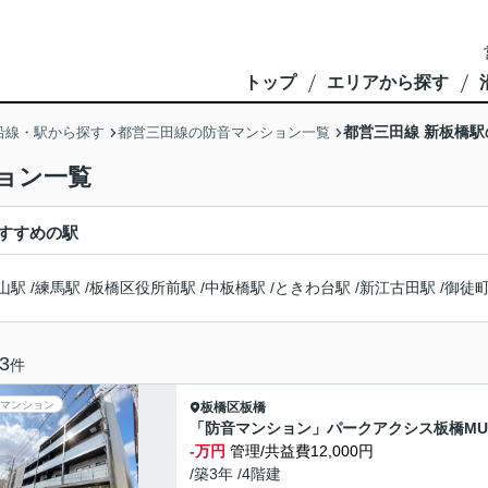
トップ
エリアから探す
都営三田線 新板橋
沿線・駅から探す
都営三田線の防音マンション一覧
ョン一覧
すすめの駅
山駅
/
練馬駅
/
板橋区役所前駅
/
中板橋駅
/
ときわ台駅
/
新江古田駅
/
御徒
3
件
マンション
板橋区
板橋
「防音マンション」パークアクシス板橋MU
-万円
管理/共益費12,000円
/築3年 /4階建