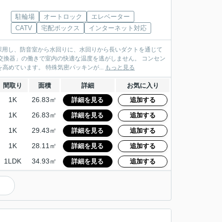
駐輪場
オートロック
エレベーター
CATV
宅配ボックス
インターネット対応
採用し、防音室から水回りに、水回りから長いダクトを通じて
交換器」の働きで室内の快適な温度を逃がしません。 コンセン
めています。 特殊気密パッキンが...
もっと見る
間取り
面積
詳細
お気に入り
1K
26.83㎡
詳細を見る
追加する
1K
26.83㎡
詳細を見る
追加する
1K
29.43㎡
詳細を見る
追加する
1K
28.11㎡
詳細を見る
追加する
1LDK
34.93㎡
詳細を見る
追加する
）