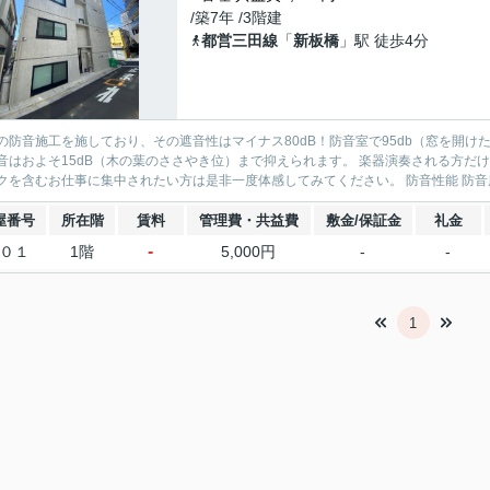
/築7年 /3階建
都営三田線
「
新板橋
」駅 徒歩4分
の防音施工を施しており、その遮音性はマイナス80dB！防音室で95db（窓を開
音はおよそ15dB（木の葉のささやき位）まで抑えられます。 楽器演奏される方だけで
ワークを含むお仕事に集中されたい方は是非
屋番号
所在階
賃料
管理費・共益費
敷金/保証金
礼金
-
０１
1階
5,000円
-
-
1