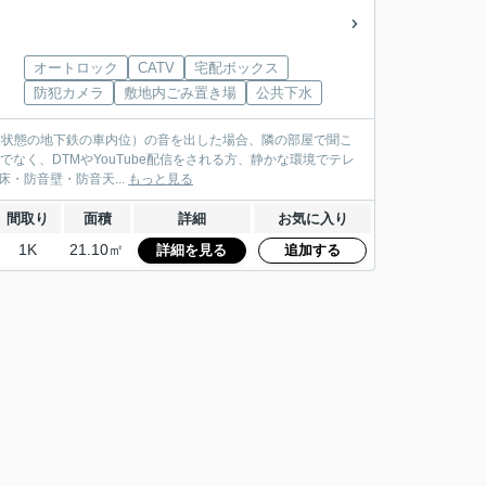
オートロック
CATV
宅配ボックス
防犯カメラ
敷地内ごみ置き場
公共下水
けた状態の地下鉄の車内位）の音を出した場合、隣の部屋で聞こ
なく、DTMやYouTube配信をされる方、静かな環境でテレ
一度体感してみてください。 防音性能 防音床・防音壁・防音天...
もっと見る
間取り
面積
詳細
お気に入り
1K
21.10㎡
詳細を見る
追加する