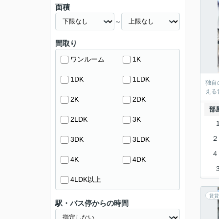
面積
～
間取り
ワンルーム
1K
1DK
1LDK
独自
える
2K
2DK
部
2LDK
3K
２
3DK
3LDK
４
4K
4DK
4LDK以上
賃貸
駅・バス停からの時間