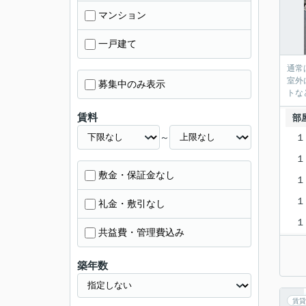
マンション
一戸建て
通常
室外
募集中のみ表示
トな
賃料
部
～
１
１
敷金・保証金なし
１
１
礼金・敷引なし
１
共益費・管理費込み
築年数
賃貸