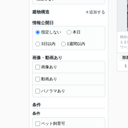
建物構造
追加する
情報公開日
指定しない
本日
独自
える
3日以内
1週間以内
画像・動画あり
部
１
画像あり
動画あり
パノラマあり
条件
条件
ペット飼育可