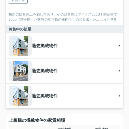
公共下水
独自の防音施工を施しており、その遮音性はマイナス80dB！防音室で
95db（窓を開けた状態の地下鉄の車内位）の音を出した...
もっと見る
募集中の部屋
過去掲載物件
過去掲載物件
過去掲載物件
上板橋の掲載物件の家賃相場