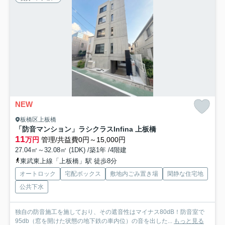
NEW
板橋区上板橋
「防音マンション」ラシクラスInfina 上板橋
11
万円
管理/共益費0円～15,000円
27.04㎡～32.08㎡ (1DK) /築1年 /4階建
東武東上線「上板橋」駅 徒歩8分
オートロック
宅配ボックス
敷地内ごみ置き場
閑静な住宅地
公共下水
独自の防音施工を施しており、その遮音性はマイナス80dB！防音室で
95db（窓を開けた状態の地下鉄の車内位）の音を出した...
もっと見る