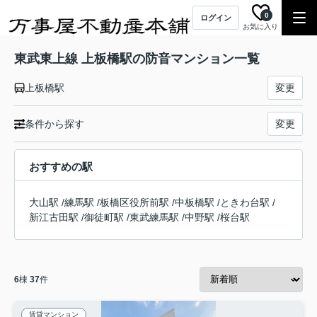
0
ログイン
お気に入り
東武東上線 上板橋駅の防音マンション一覧
上板橋駅
変更
条件から探す
変更
おすすめの駅
大山駅
/
練馬駅
/
板橋区役所前駅
/
中板橋駅
/
ときわ台駅
/
新江古田駅
/
御徒町駅
/
東武練馬駅
/
中野駅
/
桜台駅
6
棟
37
件
賃貸マンション