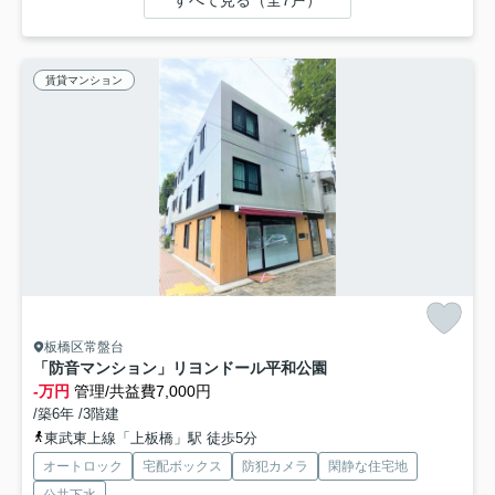
すべて見る（全7戸）
賃貸マンション
板橋区常盤台
「防音マンション」リヨンドール平和公園
-万円
管理/共益費7,000円
/築6年 /3階建
東武東上線「上板橋」駅 徒歩5分
オートロック
宅配ボックス
防犯カメラ
閑静な住宅地