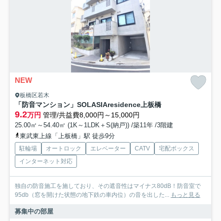
NEW
板橋区若木
「防音マンション」SOLASIAresidence上板橋
9.2
万円
管理/共益費8,000円～15,000円
25.00㎡～54.40㎡ (1K～1LDK＋S(納戸)) /築11年 /3階建
東武東上線「上板橋」駅 徒歩9分
駐輪場
オートロック
エレベーター
CATV
宅配ボックス
インターネット対応
独自の防音施工を施しており、その遮音性はマイナス80dB！防音室で
95db（窓を開けた状態の地下鉄の車内位）の音を出した...
もっと見る
募集中の部屋