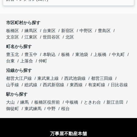
市区町村から探す
板橋区
練馬区
台東区
新宿区
中野区
豊島区
文京区
江東区
世田谷区
北区
町名から探す
豊玉北
豊玉中
本駒込
板橋
東池袋
上板橋
中丸町
台東
上落合
仲町
沿線から探す
都営大江戸線
東武東上線
西武池袋線
都営三田線
山手線
総武線
西武新宿線
東西線
有楽町線
日比谷線
駅から探す
大山
練馬
板橋区役所前
中板橋
ときわ台
新江古田
御徒町
東武練馬
中野
桜台
万事屋不動産本舗