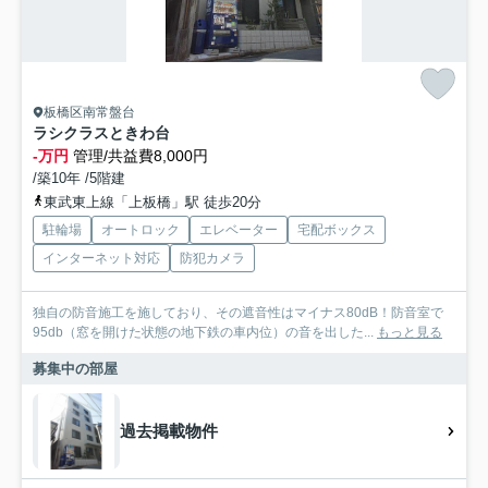
板橋区南常盤台
ラシクラスときわ台
-万円
管理/共益費8,000円
/築10年 /5階建
東武東上線「上板橋」駅 徒歩20分
駐輪場
オートロック
エレベーター
宅配ボックス
インターネット対応
防犯カメラ
独自の防音施工を施しており、その遮音性はマイナス80dB！防音室で
95db（窓を開けた状態の地下鉄の車内位）の音を出した...
もっと見る
募集中の部屋
過去掲載物件