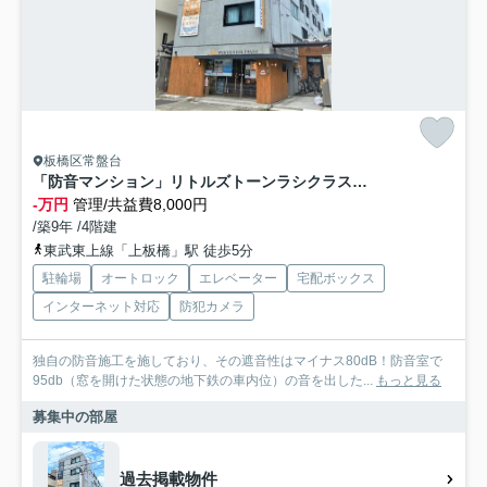
板橋区常盤台
「防音マンション」リトルズトーンラシクラス平和公園
-万円
管理/共益費8,000円
/築9年 /4階建
東武東上線「上板橋」駅 徒歩5分
駐輪場
オートロック
エレベーター
宅配ボックス
インターネット対応
防犯カメラ
独自の防音施工を施しており、その遮音性はマイナス80dB！防音室で
95db（窓を開けた状態の地下鉄の車内位）の音を出した...
もっと見る
募集中の部屋
過去掲載物件